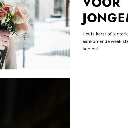
VOOR
JONG
Het is kerst of Sinter
aankomende week staa
kan het