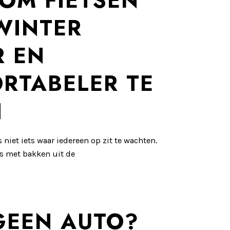
 OM FIETSEN
 WINTER
R EN
RTABELER TE
N
s niet iets waar iedereen op zit te wachten.
ns met bakken uit de
GEEN AUTO?