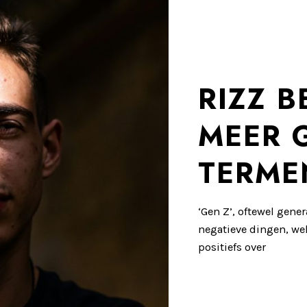
RIZZ B
MEER 
TERME
‘Gen Z’, oftewel gener
negatieve dingen, we
positiefs over