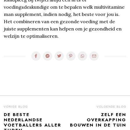
voedingsdeskundige om te bepalen welk multivitamine
man supplement, indien nodig, het beste voor jou is.
Het combineren van een gezonde voeding met de
juiste supplementen kan helpen om je gezondheid en
welzijn te optimaliseren.
BERICHT
VORIGE BLOG
VOLGENDE BLOG
DE BESTE
ZELF EEN
Previous
N
NAVIGATIE
NEDERLANDSE
OVERKAPPING
post:
po
VOETBALLERS ALLER
BOUWEN IN DE TUIN