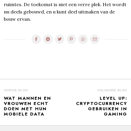
ruimtes. De toekomst is niet een verre plek. Het wordt
nu deels gebouwd, en u kunt deel uitmaken van de
bouw ervan.
BERICHT
VORIGE BLOG
VOLGENDE BLOG
WAT MANNEN EN
LEVEL UP:
Previous
N
NAVIGATIE
VROUWEN ECHT
CRYPTOCURRENCY
post:
po
DOEN MET HUN
GEBRUIKEN IN
MOBIELE DATA
GAMING