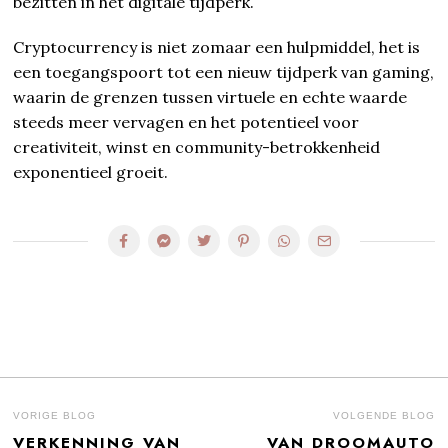
bezitten in het digitale tijdperk.
Cryptocurrency is niet zomaar een hulpmiddel, het is
een toegangspoort tot een nieuw tijdperk van gaming,
waarin de grenzen tussen virtuele en echte waarde
steeds meer vervagen en het potentieel voor
creativiteit, winst en community-betrokkenheid
exponentieel groeit.
BERICHT
VORIGE BLOG
VOLGENDE BLOG
VERKENNING VAN
VAN DROOMAUTO
Previous
N