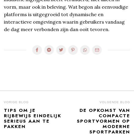
vorm, maar ook in beleving. Wat begon als eenvoudige
platforms is uitgegroeid tot dynamische en
interactieve omgevingen waarin gebruikers vandaag
de dag meer verbonden zijn dan ooit tevoren.
BERICHT
VORIGE BLOG
VOLGENDE BLOG
TIPS OM JE
DE OPKOMST VAN
Previous
N
NAVIGATIE
RIJBEWIJS EINDELIJK
COMPACTE
post:
po
SERIEUS AAN TE
SPORTVORMEN OP
PAKKEN
MODERNE
SPORTPARKEN