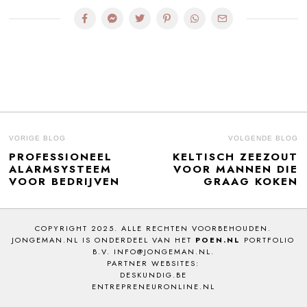
BERICHT
VORIGE BLOG
VOLGENDE BLOG
PROFESSIONEEL
KELTISCH ZEEZOUT
Previous
N
NAVIGATIE
ALARMSYSTEEM
VOOR MANNEN DIE
post:
po
VOOR BEDRIJVEN
GRAAG KOKEN
COPYRIGHT 2025. ALLE RECHTEN VOORBEHOUDEN.
JONGEMAN.NL IS ONDERDEEL VAN HET
POEN.NL
PORTFOLIO
B.V. INFO@JONGEMAN.NL.
PARTNER WEBSITES:
DESKUNDIG.BE
ENTREPRENEURONLINE.NL