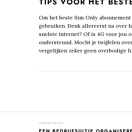
TIPS VOOR HET BES
Om het beste Sim Only abonnement te 
gebruiken. Denk allereerst na over 
snelste internet? Of is 4G voor jou
ondersteund. Mocht je twijfelen ove
vergelijken zeker geen overbodige l
BERICHT
VORIGE BLOG
EEN BEDRIJFSUITJE ORGANISER
Previous