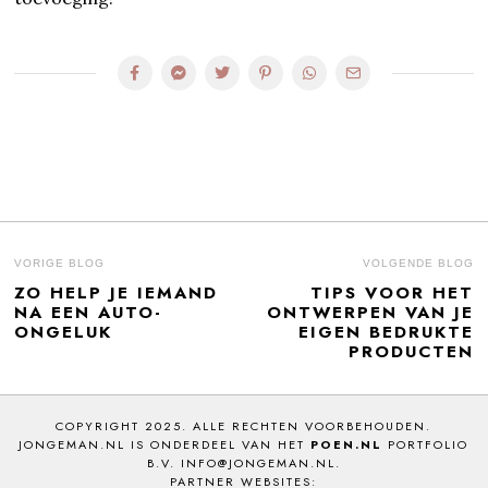
BERICHT
VORIGE BLOG
VOLGENDE BLOG
ZO HELP JE IEMAND
TIPS VOOR HET
Previous
N
NAVIGATIE
NA EEN AUTO-
ONTWERPEN VAN JE
post:
po
ONGELUK
EIGEN BEDRUKTE
PRODUCTEN
COPYRIGHT 2025. ALLE RECHTEN VOORBEHOUDEN.
JONGEMAN.NL IS ONDERDEEL VAN HET
POEN.NL
PORTFOLIO
B.V. INFO@JONGEMAN.NL.
PARTNER WEBSITES: