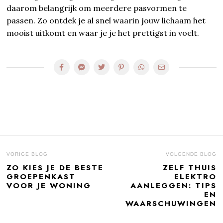
daarom belangrijk om meerdere pasvormen te
passen. Zo ontdek je al snel waarin jouw lichaam het
mooist uitkomt en waar je je het prettigst in voelt.
BERICHT
VORIGE BLOG
VOLGENDE BLOG
ZO KIES JE DE BESTE
ZELF THUIS
Previous
N
NAVIGATIE
GROEPENKAST
ELEKTRO
post:
po
VOOR JE WONING
AANLEGGEN: TIPS
EN
WAARSCHUWINGEN