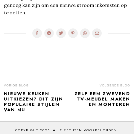
genoeg kan zijn om een nieuwe stroom inkomsten op
te zetten.
BERICHT
VORIGE BLOG
VOLGENDE BLOG
NIEUWE KEUKEN
ZELF EEN ZWEVEND
Previous
N
NAVIGATIE
UITKIEZEN? DIT ZIJN
TV-MEUBEL MAKEN
post:
po
POPULAIRE STIJLEN
EN MONTEREN
VAN NU
COPYRIGHT 2025. ALLE RECHTEN VOORBEHOUDEN.