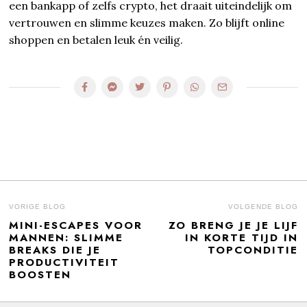
een bankapp of zelfs crypto, het draait uiteindelijk om
vertrouwen en slimme keuzes maken. Zo blijft online
shoppen en betalen leuk én veilig.
BERICHT
VORIGE BLOG
VOLGENDE BLOG
MINI-ESCAPES VOOR
ZO BRENG JE JE LIJF
Previous
N
NAVIGATIE
MANNEN: SLIMME
IN KORTE TIJD IN
post:
po
BREAKS DIE JE
TOPCONDITIE
PRODUCTIVITEIT
BOOSTEN