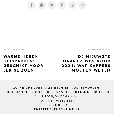
BERICHT
VORIGE BLOG
VOLGENDE BLOG
WARME HEREN
DE NIEUWSTE
Previous
N
NAVIGATIE
HUISPAKKEN:
HAARTRENDS VOOR
post:
po
GESCHIKT VOOR
2024: WAT KAPPERS
ELK SEIZOEN
MOETEN WETEN
COPYRIGHT 2025. ALLE RECHTEN VOORBEHOUDEN.
JONGEMAN.NL IS ONDERDEEL VAN HET
POEN.NL
PORTFOLIO
B.V. INFO@JONGEMAN.NL.
PARTNER WEBSITES:
DESKUNDIG.BE
ENTREPRENEURONLINE.NL