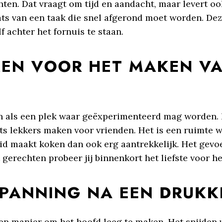
ten. Dat vraagt om tijd en aandacht, maar levert o
s van een taak die snel afgerond moet worden. Dez
 achter het fornuis te staan.
KEN VOOR HET MAKEN V
n als een plek waar geëxperimenteerd mag worden.
s lekkers maken voor vrienden. Het is een ruimte
eid maakt koken dan ook erg aantrekkelijk. Het gevoe
 gerechten probeer jij binnenkort het liefste voor he
PANNING NA EEN DRUKK
n manier om het hoofd leeg te maken. Het snijden 