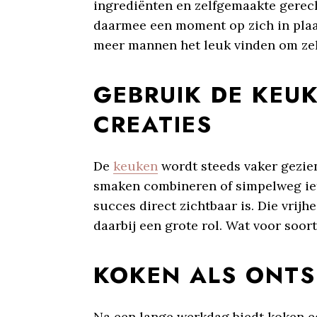
ingrediënten en zelfgemaakte gerech
daarmee een moment op zich in plaat
meer mannen het leuk vinden om zelf
GEBRUIK DE KEU
CREATIES
De
keuken
wordt steeds vaker gezie
smaken combineren of simpelweg iet
succes direct zichtbaar is. Die vrijh
daarbij een grote rol. Wat voor soort
KOKEN ALS ONTS
Na een lange werkdag biedt koken ee